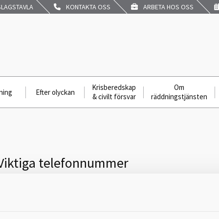
LAGSTAVLA
KONTAKTA OSS
ARBETA HOS OSS
Krisberedskap
Om
ning
Efter olyckan
& civilt försvar
räddningstjänsten
Viktiga telefonnummer
Jourhavande präst
via SOS Alarm
112
Jourhavande medmänniska