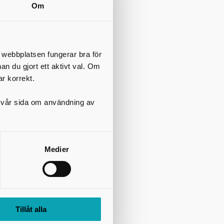
Om
t webbplatsen fungerar bra för
nan du gjort ett aktivt val. Om
ar korrekt.
på vår sida om användning av
Medier
Tillåt alla