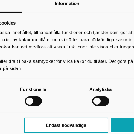
08-702 16 80
Information
www.jourhavande-medmanniska.se
BRIS
116 111
cookies
www.bris.se
assa innehållet, tillhandahålla funktioner och tjänster som gör at
Rädda barnens föräldratelefon
egorier av kakor du tillåter och vi sätter bara nödvändiga kakor in
020-78 67 86
kakor kan det medföra att vissa funktioner inte visas eller funger
SPES (Suicidprevention & efterlevandes stöd)
020–181 800
ler dra tillbaka samtycket för vilka kakor du tillåter. Det görs 
Trafikförsäkringsföreningen
r på sidan
08-522 782 50
Blåljusorganisationer
Funktionella
Analytiska
Polisen
114 14
www.polisen.se
Sjukvårdsupplysningen
1177
www.1177.se
Endast nödvändiga