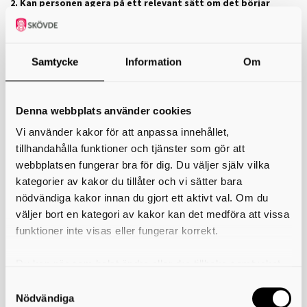
2. Kan personen agera på ett relevant sätt om det börjar
brinna?
Har personen svårt att ta sig ut själv?
Har personen svårt att förstå vad larmet från brandvarnaren
Samtycke
Information
Om
innebär?
Kan personen larma 112?
3. Har personen ett beteende som ökar risken för brand?
Denna webbplats använder cookies
Glömmer personen ibland att stänga av spisen? Finns det tecken
Vi använder kakor för att anpassa innehållet,
på brända matrester i kastruller eller stekpanna?
tillhandahålla funktioner och tjänster som gör att
Finns det brännmärken efter cigaretter på exempelvis golv,
möbler eller kläder?
webbplatsen fungerar bra för dig. Du väljer själv vilka
Verkar personen ha svårt att hantera rökning, tändstickor eller
kategorier av kakor du tillåter och vi sätter bara
tändare på ett säkert sätt?
nödvändiga kakor innan du gjort ett aktivt val. Om du
väljer bort en kategori av kakor kan det medföra att vissa
Nästa steg är att fylla i den utförliga checklistan för att hitta
funktioner inte visas eller fungerar korrekt.
brandrisker i hemmet.
Du kan när som helst ändra eller dra tillbaka samtycket
Skriv ut
för vilka kakor du tillåter. Det görs på vår sida om
användning av kakor som du hittar längst ner på sidan
Länkar
Nödvändiga