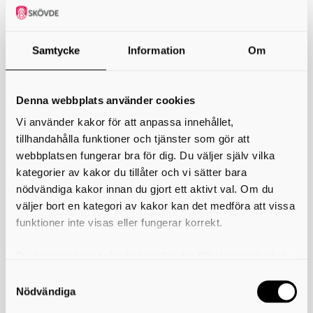
Samtycke
Information
Om
Denna webbplats använder cookies
Vi använder kakor för att anpassa innehållet,
tillhandahålla funktioner och tjänster som gör att
webbplatsen fungerar bra för dig. Du väljer själv vilka
kategorier av kakor du tillåter och vi sätter bara
nödvändiga kakor innan du gjort ett aktivt val. Om du
väljer bort en kategori av kakor kan det medföra att vissa
funktioner inte visas eller fungerar korrekt.
Du kan när som helst ändra eller dra tillbaka samtycket
Nossebro brandstation
Stallgatan 3
för vilka kakor du tillåter. Det görs på vår sida om
465 30 Nossebro
användning av kakor som du hittar längst ner på sidan
Nödvändiga
Skriv ut