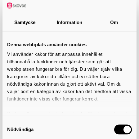
Samtycke
Information
Om
Denna webbplats använder cookies
Vi använder kakor för att anpassa innehållet,
tillhandahålla funktioner och tjänster som gör att
webbplatsen fungerar bra för dig. Du väljer själv vilka
kategorier av kakor du tillåter och vi sätter bara
nödvändiga kakor innan du gjort ett aktivt val. Om du
väljer bort en kategori av kakor kan det medföra att vissa
funktioner inte visas eller fungerar korrekt.
Du kan när som helst ändra eller dra tillbaka samtycket
Hova brandstation
Vattubolsvägen 2
för vilka kakor du tillåter. Det görs på vår sida om
548 32 Hova
användning av kakor som du hittar längst ner på sidan
Nödvändiga
Skriv ut