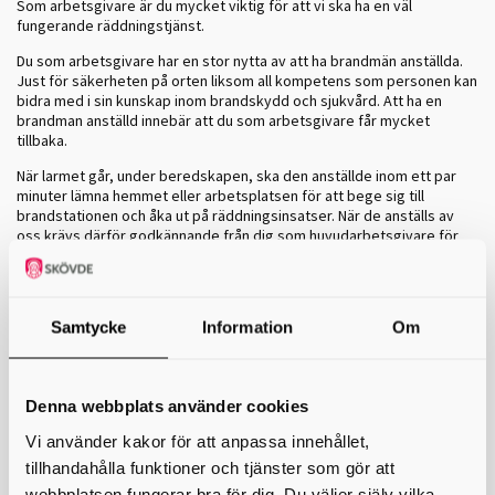
Som arbetsgivare är du mycket viktig för att vi ska ha en väl
fungerande räddningstjänst.
Du som arbetsgivare har en stor nytta av att ha brandmän anställda.
Just för säkerheten på orten liksom all kompetens som personen kan
bidra med i sin kunskap inom brandskydd och sjukvård. Att ha en
brandman anställd innebär att du som arbetsgivare får mycket
tillbaka.
När larmet går, under beredskapen, ska den anställde inom ett par
minuter lämna hemmet eller arbetsplatsen för att bege sig till
brandstationen och åka ut på räddningsinsatser. När de anställs av
oss krävs därför godkännande från dig som huvudarbetsgivare för
att vi ska veta att våra brandmän snabbt kan vara på plats om larmet
går.
Utbildning
Samtycke
Information
Om
När personen anställts hos oss kommer den att genomgå utbildning
för att kunna träda i tjänst som brandman. I vilken ordning personen
går utbildningen är individuellt beroende på när den kan vara ledig
Denna webbplats använder cookies
från din huvudarbetsgivare.
Vi använder kakor för att anpassa innehållet,
Här är utbildningar som brandmännen kommer att genomföra:
tillhandahålla funktioner och tjänster som gör att
GRIB, kurs 1, 10 dagar + lokala anpassningar för din station.
webbplatsen fungerar bra för dig. Du väljer själv vilka