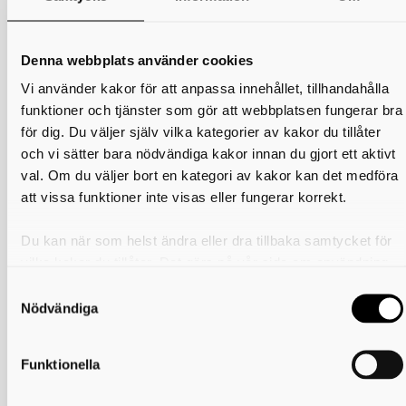
Skicka en intresseanmälan till oss!
Namn
Ort
Denna webbplats använder cookies
Vi använder kakor för att anpassa innehållet, tillhandahålla
Epost
Telefon
funktioner och tjänster som gör att webbplatsen fungerar bra
för dig. Du väljer själv vilka kategorier av kakor du tillåter
och vi sätter bara nödvändiga kakor innan du gjort ett aktivt
val. Om du väljer bort en kategori av kakor kan det medföra
att vissa funktioner inte visas eller fungerar korrekt.
Skriv ut
Du kan när som helst ändra eller dra tillbaka samtycket för
vilka kakor du tillåter. Det görs på vår sida om användning
Räddningstjänsten Skaraborg
av kakor som du hittar längst ner på sidan
Nödvändiga
Majorsgatan 1
541 42 Skövde
Telefon: 010-173 63 00
Funktionella
E-post:
raddningstjansten@rtjskaraborg.se