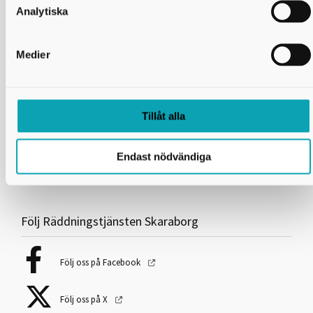
Analytiska
Information och länkar
Om webbplatsen
Medier
Användning av kakor (cookies)
Tillgänglighetsredogörelse
Tillåt alla
Hantering av personuppgifter
Visselblåsning
Endast nödvändiga
Följ Räddningstjänsten Skaraborg
Följ oss på Facebook
Följ oss på X