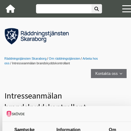
Räddningstjänsten Skaraborg
Om räddningstjänsten
Arbeta hos
oss
Intresseanmälan brandskyddskontrollant
Kontakta oss
Intresseanmälan
brandskyddskontrollant
Är du intresserad av att bli brandskyddskontrollant i någon
av våra medlemskommuner?
Samtycke
Information
Om